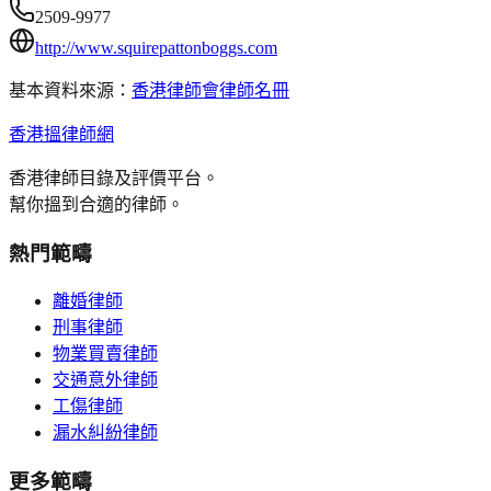
2509-9977
http://www.squirepattonboggs.com
基本資料來源：
香港律師會律師名冊
香港搵律師網
香港律師目錄及評價平台。
幫你搵到合適的律師。
熱門範疇
離婚律師
刑事律師
物業買賣律師
交通意外律師
工傷律師
漏水糾紛律師
更多範疇