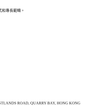
式和專長範疇。
 WESTLANDS ROAD, QUARRY BAY, HONG KONG