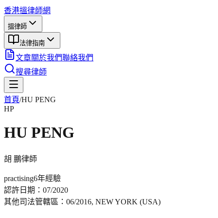
香港搵律師網
搵律師
法律指南
文章
關於我們
聯絡我們
搜尋律師
首頁
/
HU PENG
HP
HU PENG
胡 鵬
律師
practising
6年
經驗
認許日期：
07/2020
其他司法管轄區：
06/2016, NEW YORK (USA)