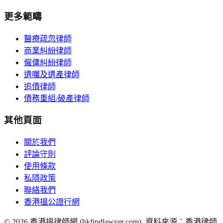
更多範疇
醫療疏忽律師
商業糾紛律師
僱傭糾紛律師
遺囑及遺產律師
追債律師
債務重組/破產律師
其他頁面
關於我們
評論守則
使用條款
私隱政策
聯絡我們
香港搵公證行網
©
2026
香港搵律師網 (hkfindlawyer.com). 資料來源：香港律師