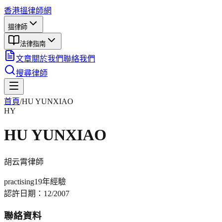
香港搵律師網
搵律師
法律指南
文章
關於我們
聯絡我們
搜尋律師
首頁
/
HU YUNXIAO
HY
HU YUNXIAO
胡云霄
律師
practising
19年
經驗
認許日期：
12/2007
聯絡資料