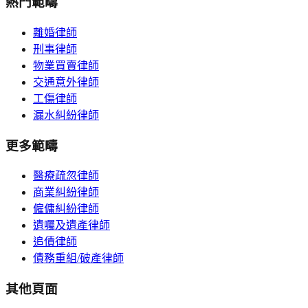
熱門範疇
離婚律師
刑事律師
物業買賣律師
交通意外律師
工傷律師
漏水糾紛律師
更多範疇
醫療疏忽律師
商業糾紛律師
僱傭糾紛律師
遺囑及遺產律師
追債律師
債務重組/破產律師
其他頁面