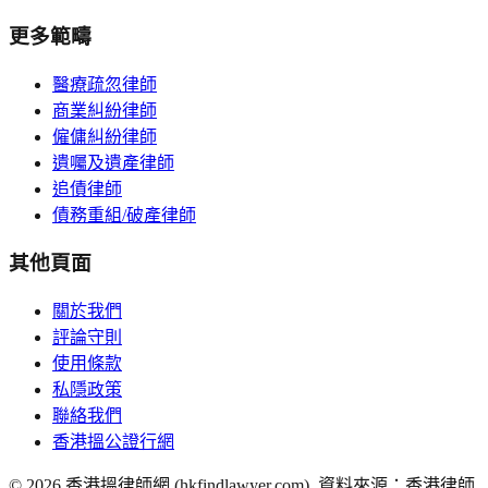
更多範疇
醫療疏忽律師
商業糾紛律師
僱傭糾紛律師
遺囑及遺產律師
追債律師
債務重組/破產律師
其他頁面
關於我們
評論守則
使用條款
私隱政策
聯絡我們
香港搵公證行網
©
2026
香港搵律師網 (hkfindlawyer.com). 資料來源：香港律師