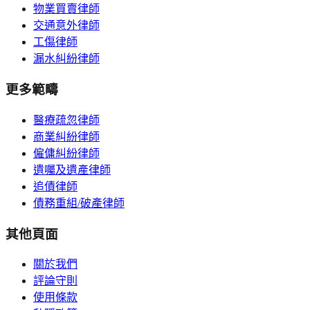
物業買賣律師
交通意外律師
工傷律師
漏水糾紛律師
更多範疇
醫療疏忽律師
商業糾紛律師
僱傭糾紛律師
遺囑及遺產律師
追債律師
債務重組/破產律師
其他頁面
關於我們
評論守則
使用條款