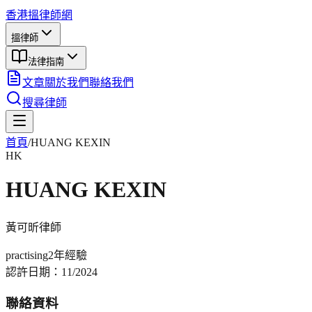
香港搵律師網
搵律師
法律指南
文章
關於我們
聯絡我們
搜尋律師
首頁
/
HUANG KEXIN
HK
HUANG KEXIN
黃可昕
律師
practising
2年
經驗
認許日期：
11/2024
聯絡資料