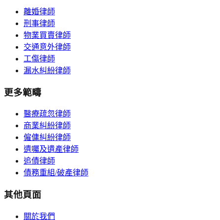
離婚律師
刑事律師
物業買賣律師
交通意外律師
工傷律師
漏水糾紛律師
更多範疇
醫療疏忽律師
商業糾紛律師
僱傭糾紛律師
遺囑及遺產律師
追債律師
債務重組/破產律師
其他頁面
關於我們