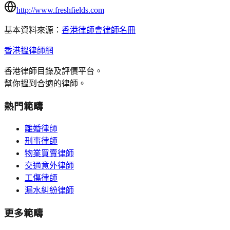
http://www.freshfields.com
基本資料來源：
香港律師會律師名冊
香港搵律師網
香港律師目錄及評價平台。
幫你搵到合適的律師。
熱門範疇
離婚律師
刑事律師
物業買賣律師
交通意外律師
工傷律師
漏水糾紛律師
更多範疇