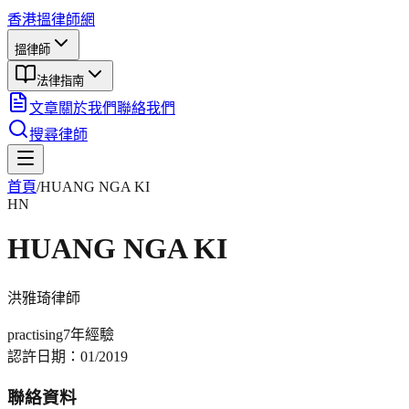
香港搵律師網
搵律師
法律指南
文章
關於我們
聯絡我們
搜尋律師
首頁
/
HUANG NGA KI
HN
HUANG NGA KI
洪雅琦
律師
practising
7年
經驗
認許日期：
01/2019
聯絡資料