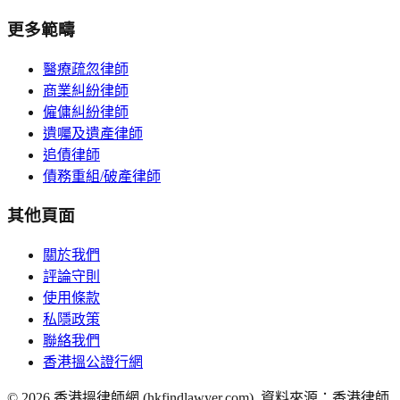
更多範疇
醫療疏忽律師
商業糾紛律師
僱傭糾紛律師
遺囑及遺產律師
追債律師
債務重組/破產律師
其他頁面
關於我們
評論守則
使用條款
私隱政策
聯絡我們
香港搵公證行網
©
2026
香港搵律師網 (hkfindlawyer.com). 資料來源：香港律師