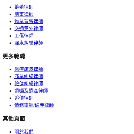
離婚律師
刑事律師
物業買賣律師
交通意外律師
工傷律師
漏水糾紛律師
更多範疇
醫療疏忽律師
商業糾紛律師
僱傭糾紛律師
遺囑及遺產律師
追債律師
債務重組/破產律師
其他頁面
關於我們