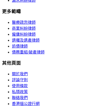
漏水糾紛律師
更多範疇
醫療疏忽律師
商業糾紛律師
僱傭糾紛律師
遺囑及遺產律師
追債律師
債務重組/破產律師
其他頁面
關於我們
評論守則
使用條款
私隱政策
聯絡我們
香港搵公證行網