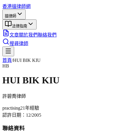
香港搵律師網
搵律師
法律指南
文章
關於我們
聯絡我們
搜尋律師
首頁
/
HUI BIK KIU
HB
HUI BIK KIU
許碧喬
律師
practising
21年
經驗
認許日期：
12/2005
聯絡資料