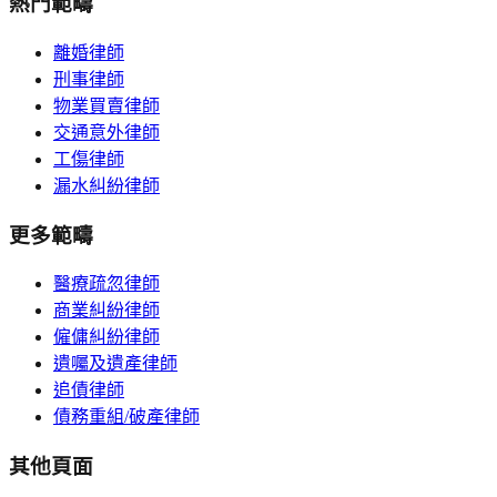
熱門範疇
離婚律師
刑事律師
物業買賣律師
交通意外律師
工傷律師
漏水糾紛律師
更多範疇
醫療疏忽律師
商業糾紛律師
僱傭糾紛律師
遺囑及遺產律師
追債律師
債務重組/破產律師
其他頁面