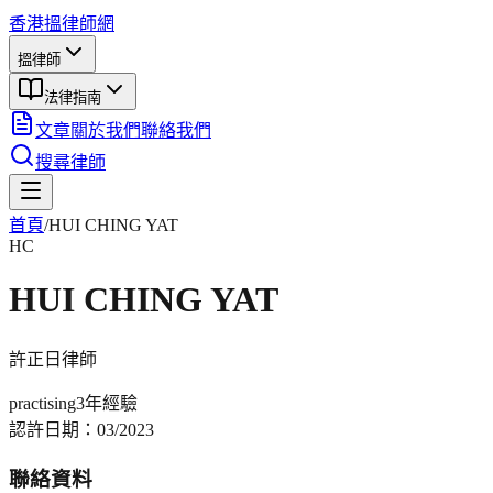
香港搵律師網
搵律師
法律指南
文章
關於我們
聯絡我們
搜尋律師
首頁
/
HUI CHING YAT
HC
HUI CHING YAT
許正日
律師
practising
3年
經驗
認許日期：
03/2023
聯絡資料