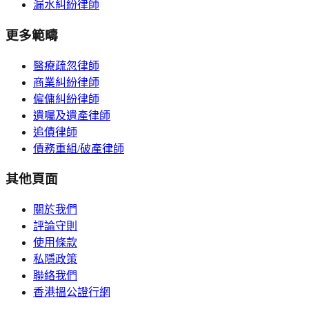
漏水糾紛律師
更多範疇
醫療疏忽律師
商業糾紛律師
僱傭糾紛律師
遺囑及遺產律師
追債律師
債務重組/破產律師
其他頁面
關於我們
評論守則
使用條款
私隱政策
聯絡我們
香港搵公證行網