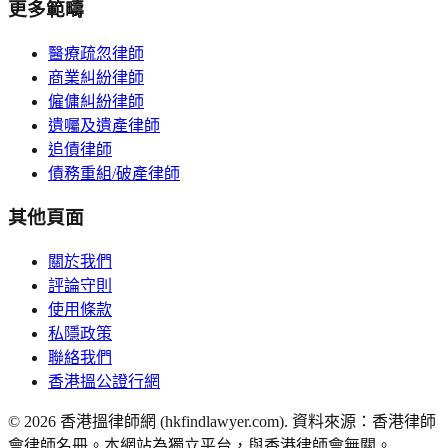
更多範疇
醫療疏忽律師
商業糾紛律師
僱傭糾紛律師
遺囑及遺產律師
追債律師
債務重組/破產律師
其他頁面
關於我們
評論守則
使用條款
私隱政策
聯絡我們
香港搵公證行網
©
2026
香港搵律師網 (hkfindlawyer.com). 資料來源：香港律師
會律師名冊。本網站為獨立平台，與香港律師會無關。