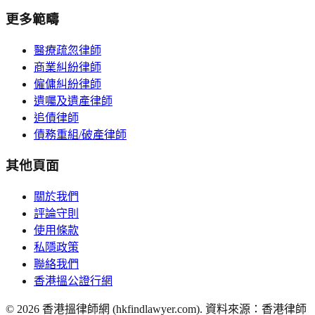
更多範疇
醫療疏忽律師
商業糾紛律師
僱傭糾紛律師
遺囑及遺產律師
追債律師
債務重組/破產律師
其他頁面
關於我們
評論守則
使用條款
私隱政策
聯絡我們
香港搵公證行網
©
2026
香港搵律師網 (hkfindlawyer.com). 資料來源：香港律師