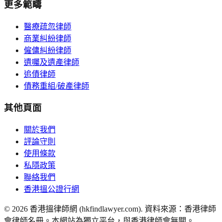
更多範疇
醫療疏忽律師
商業糾紛律師
僱傭糾紛律師
遺囑及遺產律師
追債律師
債務重組/破產律師
其他頁面
關於我們
評論守則
使用條款
私隱政策
聯絡我們
香港搵公證行網
©
2026
香港搵律師網 (hkfindlawyer.com). 資料來源：香港律師
會律師名冊。本網站為獨立平台，與香港律師會無關。