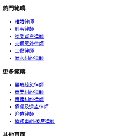
熱門範疇
離婚律師
刑事律師
物業買賣律師
交通意外律師
工傷律師
漏水糾紛律師
更多範疇
醫療疏忽律師
商業糾紛律師
僱傭糾紛律師
遺囑及遺產律師
追債律師
債務重組/破產律師
其他頁面