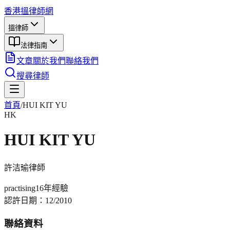
香港搵律師網
搵律師
法律指南
文章
關於我們
聯絡我們
搜尋律師
首頁
/
HUI KIT YU
HK
HUI KIT YU
許洁瑜
律師
practising
16年
經驗
認許日期：
12/2010
聯絡資料