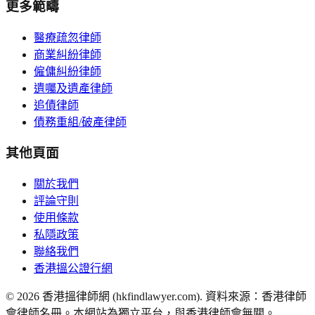
更多範疇
醫療疏忽律師
商業糾紛律師
僱傭糾紛律師
遺囑及遺產律師
追債律師
債務重組/破產律師
其他頁面
關於我們
評論守則
使用條款
私隱政策
聯絡我們
香港搵公證行網
©
2026
香港搵律師網 (hkfindlawyer.com). 資料來源：香港律師
會律師名冊。本網站為獨立平台，與香港律師會無關。