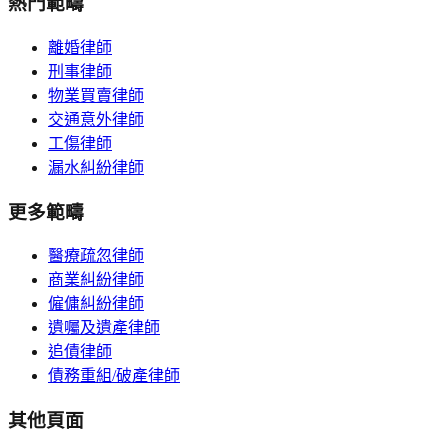
熱門範疇
離婚律師
刑事律師
物業買賣律師
交通意外律師
工傷律師
漏水糾紛律師
更多範疇
醫療疏忽律師
商業糾紛律師
僱傭糾紛律師
遺囑及遺產律師
追債律師
債務重組/破產律師
其他頁面