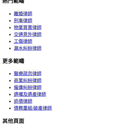
熱門範疇
離婚律師
刑事律師
物業買賣律師
交通意外律師
工傷律師
漏水糾紛律師
更多範疇
醫療疏忽律師
商業糾紛律師
僱傭糾紛律師
遺囑及遺產律師
追債律師
債務重組/破產律師
其他頁面