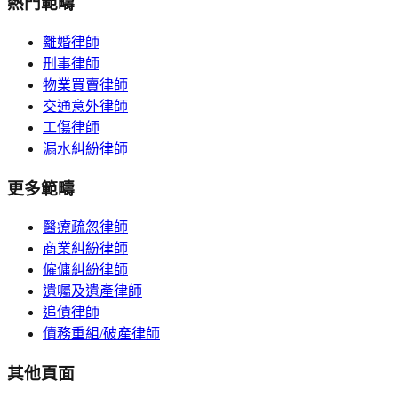
熱門範疇
離婚律師
刑事律師
物業買賣律師
交通意外律師
工傷律師
漏水糾紛律師
更多範疇
醫療疏忽律師
商業糾紛律師
僱傭糾紛律師
遺囑及遺產律師
追債律師
債務重組/破產律師
其他頁面