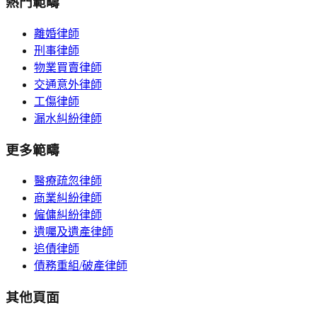
熱門範疇
離婚律師
刑事律師
物業買賣律師
交通意外律師
工傷律師
漏水糾紛律師
更多範疇
醫療疏忽律師
商業糾紛律師
僱傭糾紛律師
遺囑及遺產律師
追債律師
債務重組/破產律師
其他頁面