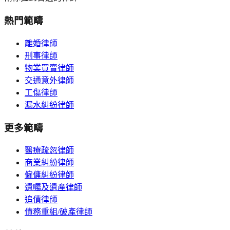
熱門範疇
離婚律師
刑事律師
物業買賣律師
交通意外律師
工傷律師
漏水糾紛律師
更多範疇
醫療疏忽律師
商業糾紛律師
僱傭糾紛律師
遺囑及遺產律師
追債律師
債務重組/破產律師