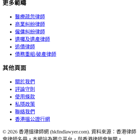
更多範疇
醫療疏忽律師
商業糾紛律師
僱傭糾紛律師
遺囑及遺產律師
追債律師
債務重組/破產律師
其他頁面
關於我們
評論守則
使用條款
私隱政策
聯絡我們
香港搵公證行網
©
2026
香港搵律師網 (hkfindlawyer.com). 資料來源：香港律師
會律師名冊。本網站為獨立平台，與香港律師會無關。