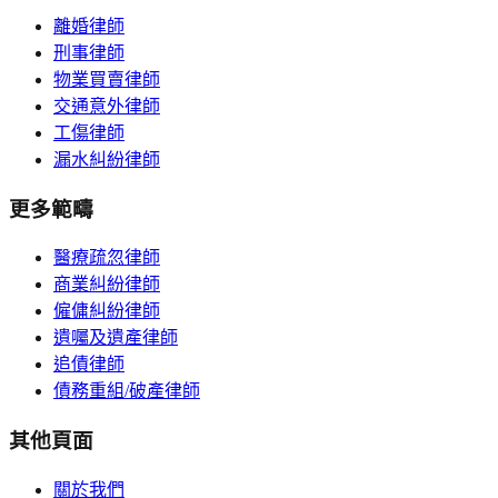
離婚律師
刑事律師
物業買賣律師
交通意外律師
工傷律師
漏水糾紛律師
更多範疇
醫療疏忽律師
商業糾紛律師
僱傭糾紛律師
遺囑及遺產律師
追債律師
債務重組/破產律師
其他頁面
關於我們