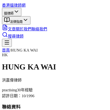
香港搵律師網
搵律師
法律指南
文章
關於我們
聯絡我們
搜尋律師
首頁
/
HUNG KA WAI
HK
HUNG KA WAI
洪嘉偉
律師
practising
30年
經驗
認許日期：
10/1996
聯絡資料