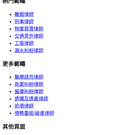
熱門範疇
離婚律師
刑事律師
物業買賣律師
交通意外律師
工傷律師
漏水糾紛律師
更多範疇
醫療疏忽律師
商業糾紛律師
僱傭糾紛律師
遺囑及遺產律師
追債律師
債務重組/破產律師
其他頁面