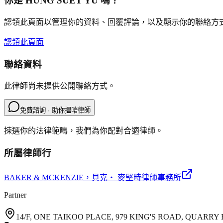
你是
HUNG SUET YU
嗎？
認領此頁面以管理你的資料、回覆評論，以及顯示你的聯絡方
認領此頁面
聯絡資料
此律師尚未提供公開聯絡方式。
免費諮詢 · 助你搵啱律師
揀選你的法律範疇，我們為你配對合適律師。
所屬律師行
BAKER & MCKENZIE
，貝克‧ 麥堅時律師事務所
Partner
14/F, ONE TAIKOO PLACE, 979 KING'S ROAD, QUARR