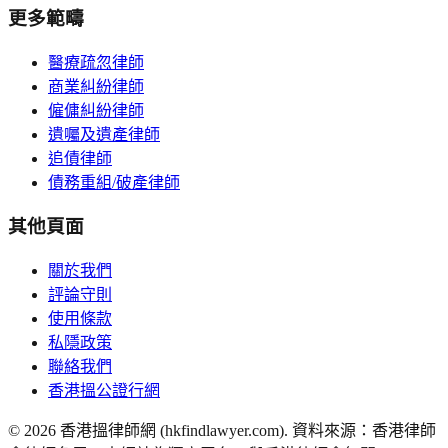
更多範疇
醫療疏忽律師
商業糾紛律師
僱傭糾紛律師
遺囑及遺產律師
追債律師
債務重組/破產律師
其他頁面
關於我們
評論守則
使用條款
私隱政策
聯絡我們
香港搵公證行網
©
2026
香港搵律師網 (hkfindlawyer.com). 資料來源：香港律師