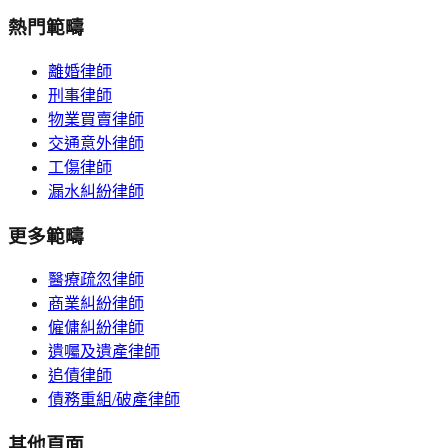
熱門範疇
離婚律師
刑事律師
物業買賣律師
交通意外律師
工傷律師
漏水糾紛律師
更多範疇
醫療疏忽律師
商業糾紛律師
僱傭糾紛律師
遺囑及遺產律師
追債律師
債務重組/破產律師
其他頁面