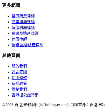
更多範疇
醫療疏忽律師
商業糾紛律師
僱傭糾紛律師
遺囑及遺產律師
追債律師
債務重組/破產律師
其他頁面
關於我們
評論守則
使用條款
私隱政策
聯絡我們
香港搵公證行網
©
2026
香港搵律師網 (hkfindlawyer.com). 資料來源：香港律師