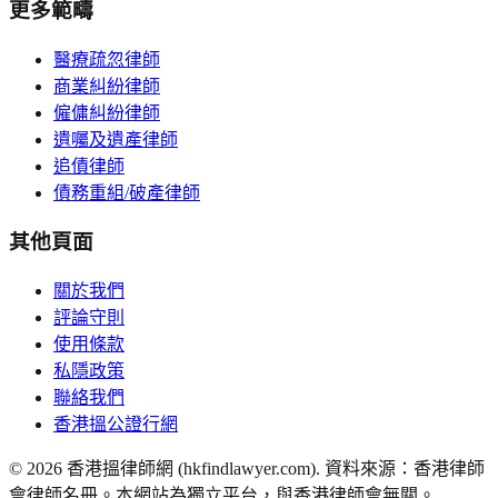
更多範疇
醫療疏忽律師
商業糾紛律師
僱傭糾紛律師
遺囑及遺產律師
追債律師
債務重組/破產律師
其他頁面
關於我們
評論守則
使用條款
私隱政策
聯絡我們
香港搵公證行網
©
2026
香港搵律師網 (hkfindlawyer.com). 資料來源：香港律師
會律師名冊。本網站為獨立平台，與香港律師會無關。