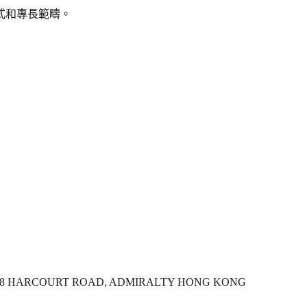
式和專長範疇。
, 18 HARCOURT ROAD, ADMIRALTY HONG KONG