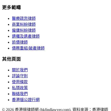
更多範疇
醫療疏忽律師
商業糾紛律師
僱傭糾紛律師
遺囑及遺產律師
追債律師
債務重組/破產律師
其他頁面
關於我們
評論守則
使用條款
私隱政策
聯絡我們
香港搵公證行網
©
2026
香港搵律師網 (hkfindlawyer.com). 資料來源：香港律師