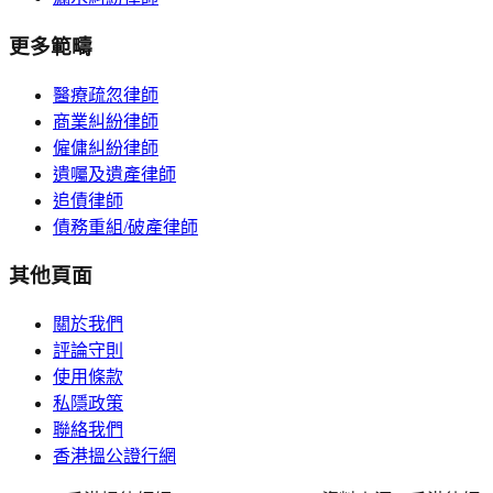
更多範疇
醫療疏忽律師
商業糾紛律師
僱傭糾紛律師
遺囑及遺產律師
追債律師
債務重組/破產律師
其他頁面
關於我們
評論守則
使用條款
私隱政策
聯絡我們
香港搵公證行網