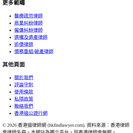
更多範疇
醫療疏忽律師
商業糾紛律師
僱傭糾紛律師
遺囑及遺產律師
追債律師
債務重組/破產律師
其他頁面
關於我們
評論守則
使用條款
私隱政策
聯絡我們
香港搵公證行網
©
2026
香港搵律師網 (hkfindlawyer.com). 資料來源：香港律師
會律師名冊。本網站為獨立平台，與香港律師會無關。