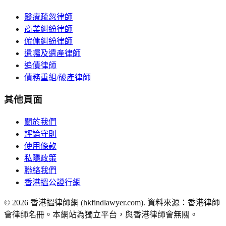
醫療疏忽律師
商業糾紛律師
僱傭糾紛律師
遺囑及遺產律師
追債律師
債務重組/破產律師
其他頁面
關於我們
評論守則
使用條款
私隱政策
聯絡我們
香港搵公證行網
©
2026
香港搵律師網 (hkfindlawyer.com). 資料來源：香港律師
會律師名冊。本網站為獨立平台，與香港律師會無關。