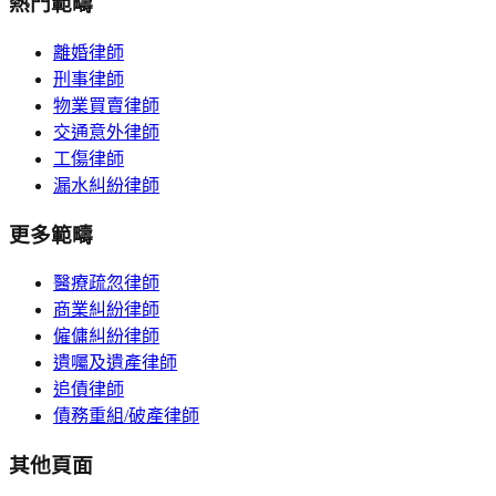
熱門範疇
離婚律師
刑事律師
物業買賣律師
交通意外律師
工傷律師
漏水糾紛律師
更多範疇
醫療疏忽律師
商業糾紛律師
僱傭糾紛律師
遺囑及遺產律師
追債律師
債務重組/破產律師
其他頁面