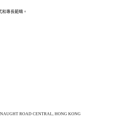
式和專長範疇。
CONNAUGHT ROAD CENTRAL, HONG KONG