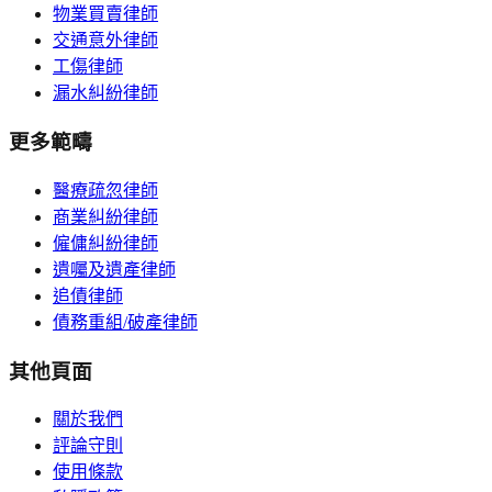
物業買賣律師
交通意外律師
工傷律師
漏水糾紛律師
更多範疇
醫療疏忽律師
商業糾紛律師
僱傭糾紛律師
遺囑及遺產律師
追債律師
債務重組/破產律師
其他頁面
關於我們
評論守則
使用條款