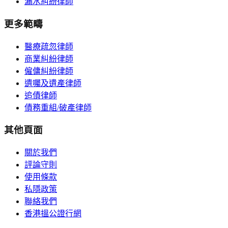
漏水糾紛律師
更多範疇
醫療疏忽律師
商業糾紛律師
僱傭糾紛律師
遺囑及遺產律師
追債律師
債務重組/破產律師
其他頁面
關於我們
評論守則
使用條款
私隱政策
聯絡我們
香港搵公證行網