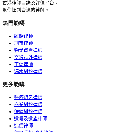
香港律師目錄及評價平台。
幫你搵到合適的律師。
熱門範疇
離婚律師
刑事律師
物業買賣律師
交通意外律師
工傷律師
漏水糾紛律師
更多範疇
醫療疏忽律師
商業糾紛律師
僱傭糾紛律師
遺囑及遺產律師
追債律師