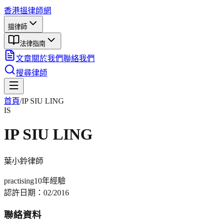
香港搵律師網
搵律師
法律指南
文章
關於我們
聯絡我們
搜尋律師
首頁
/
IP SIU LING
IS
IP SIU LING
葉小鈴
律師
practising
10年
經驗
認許日期：
02/2016
聯絡資料