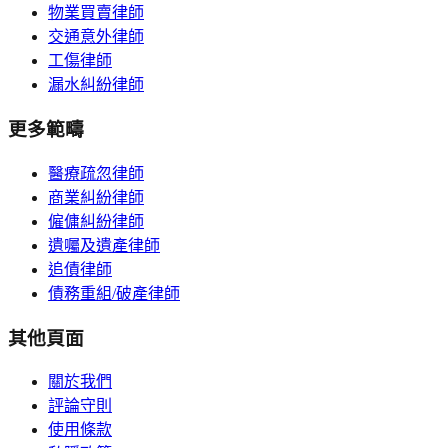
物業買賣律師
交通意外律師
工傷律師
漏水糾紛律師
更多範疇
醫療疏忽律師
商業糾紛律師
僱傭糾紛律師
遺囑及遺產律師
追債律師
債務重組/破產律師
其他頁面
關於我們
評論守則
使用條款