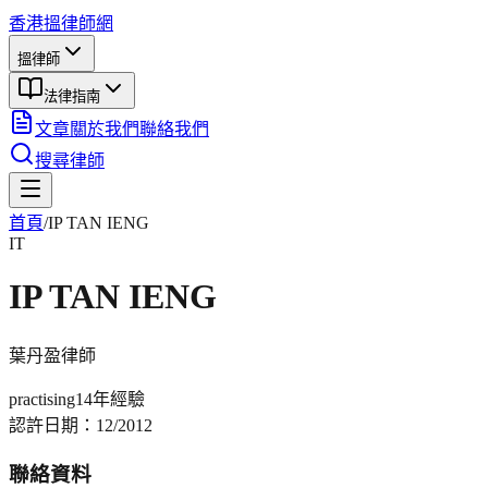
香港搵律師網
搵律師
法律指南
文章
關於我們
聯絡我們
搜尋律師
首頁
/
IP TAN IENG
IT
IP TAN IENG
葉丹盈
律師
practising
14年
經驗
認許日期：
12/2012
聯絡資料