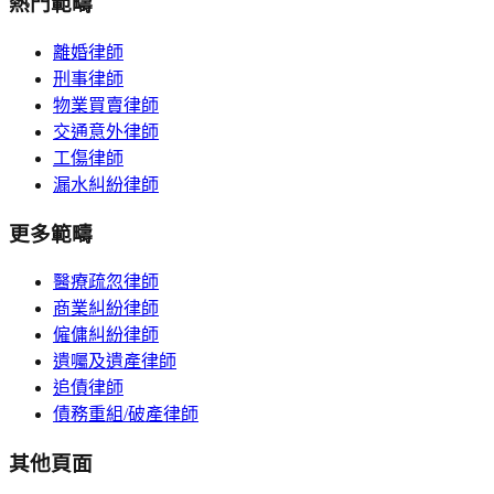
熱門範疇
離婚律師
刑事律師
物業買賣律師
交通意外律師
工傷律師
漏水糾紛律師
更多範疇
醫療疏忽律師
商業糾紛律師
僱傭糾紛律師
遺囑及遺產律師
追債律師
債務重組/破產律師
其他頁面