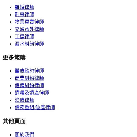
離婚律師
刑事律師
物業買賣律師
交通意外律師
工傷律師
漏水糾紛律師
更多範疇
醫療疏忽律師
商業糾紛律師
僱傭糾紛律師
遺囑及遺產律師
追債律師
債務重組/破產律師
其他頁面
關於我們