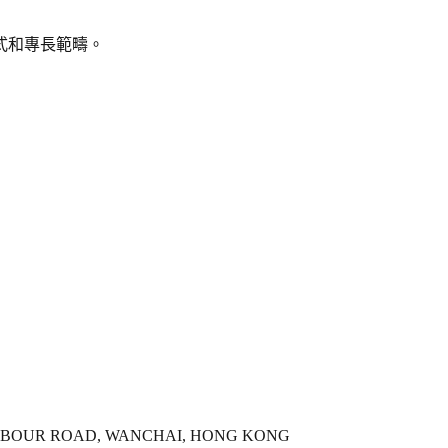
式和專長範疇。
HARBOUR ROAD, WANCHAI, HONG KONG