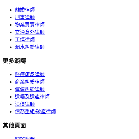
離婚律師
刑事律師
物業買賣律師
交通意外律師
工傷律師
漏水糾紛律師
更多範疇
醫療疏忽律師
商業糾紛律師
僱傭糾紛律師
遺囑及遺產律師
追債律師
債務重組/破產律師
其他頁面