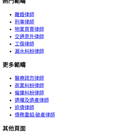
熱門範疇
離婚律師
刑事律師
物業買賣律師
交通意外律師
工傷律師
漏水糾紛律師
更多範疇
醫療疏忽律師
商業糾紛律師
僱傭糾紛律師
遺囑及遺產律師
追債律師
債務重組/破產律師
其他頁面