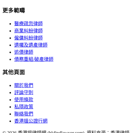
更多範疇
醫療疏忽律師
商業糾紛律師
僱傭糾紛律師
遺囑及遺產律師
追債律師
債務重組/破產律師
其他頁面
關於我們
評論守則
使用條款
私隱政策
聯絡我們
香港搵公證行網
©
2026
香港搵律師網 (hkfindlawyer.com). 資料來源：香港律師