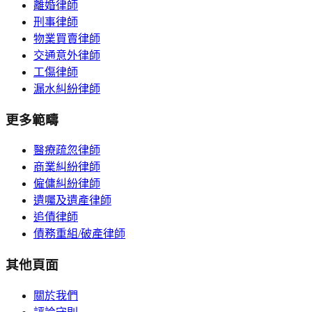
離婚律師
刑事律師
物業買賣律師
交通意外律師
工傷律師
漏水糾紛律師
更多範疇
醫療疏忽律師
商業糾紛律師
僱傭糾紛律師
遺囑及遺產律師
追債律師
債務重組/破產律師
其他頁面
關於我們